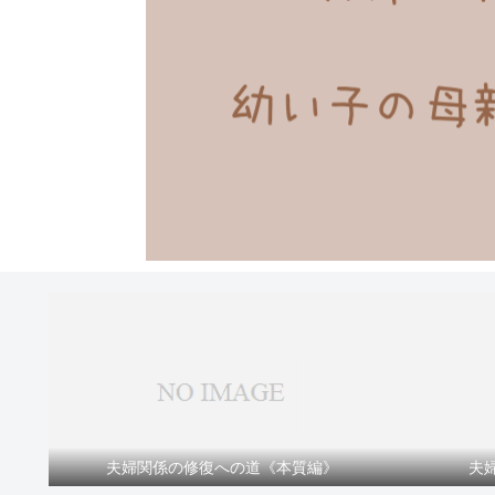
夫婦関係の修復への道《本質編》
夫