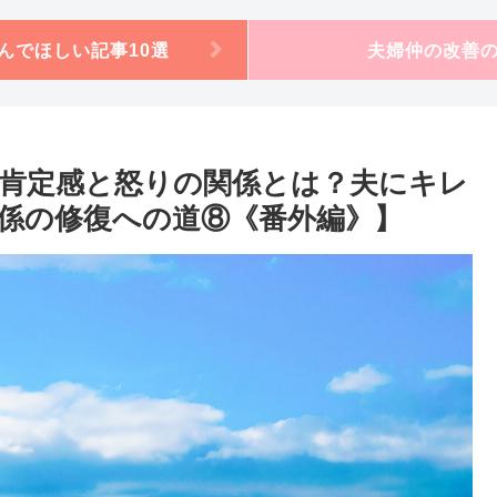
んでほしい記事10選
夫婦仲の改善
肯定感と怒りの関係とは？夫にキレ
係の修復への道⑧《番外編》】