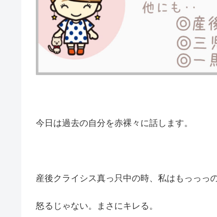
今日は過去の自分を赤裸々に話します。
産後クライシス真っ只中の時、私はもっっっ
怒るじゃない。まさにキレる。