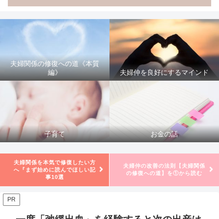
夫婦関係の修復への道《本質
編》
夫婦仲を良好にするマインド
子育て
お金の話
夫婦関係を本気で修復したい方
夫婦仲の改善の法則【夫婦関係
へ『まず始めに読んでほしい記
の修復への道】を①から読む
事10選
PR