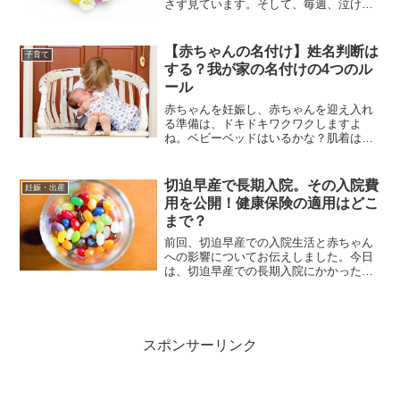
さず見ています。そして、毎週、泣け
る。初っ端、第1回目の開始10分ほどで大
号泣してしまいました。そして、今回の
「コウノドリ2」は、出産後のママと家族
【赤ちゃんの名付け】姓名判断は
子育て
の在り方にかなりフ...
する？我が家の名付けの4つのル
ール
赤ちゃんを妊娠し、赤ちゃんを迎え入れ
る準備は、ドキドキワクワクしますよ
ね。ベビーベッドはいるかな？肌着はど
んなものが良いかな？そんないろいろと
準備する中で、忘れてはいけない大切な
こと。そう、赤ちゃんの名前です。「赤
切迫早産で長期入院。その入院費
妊娠・出産
ちゃんの名付けをどうしよう...
用を公開！健康保険の適用はどこ
まで？
前回、切迫早産での入院生活と赤ちゃん
への影響についてお伝えしました。今日
は、切迫早産での長期入院にかかった入
院費用についてお伝えします。私が入院
した病院のスペックは？地方の個人病院
です。とてもキレイな病院でサービスも
良く、分娩時の入院は全室...
スポンサーリンク