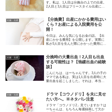
す。私は、1人目は分娩台の上での出産。
2人目と3人目はフリースタイル出産にて
産みました。フリースタイル出産に憧れ
があって‥という訳ではなく、ただ単純
に、2人目以降は、入院時に上の子も一緒
【分娩費】出産にかかる費用はい
妊娠・出産
に入院できるという...
くら？お産による入院費用を公
開！
今日は、みんな気になるお金の話。【出
産にかかる費用】を公開します。実際に
私が3人目を生んだ際にかかった費用にな
ります。手当が出るとはいえ、出産はお
金がかかりますからね‥。これから出産
を控えている方の参考になれば嬉しいで
分娩時の大量出血！2人目も出血
妊娠・出産
す。それでは、どうぞ〜...
する可能性は？【弛緩出血の経験
談】
こんにちは、はーちゃんです。3人の子の
ママである私は、実は1人目を出産時に大
量出血を起こしました。それは、本当に
予期せぬことで、とても恐かった記憶と
して私の中に残っています。大量出血を
経験されたママたちは、次の子を望む場
ドラマ【コウノドリ】を夫に見せ
妊娠・出産
合、再び大量出血を引...
たい方へ。※ネタバレ注意
ドラマ「コウノドリ2」見ていますか？は
ーちゃんは、もちろん毎週録画して欠か