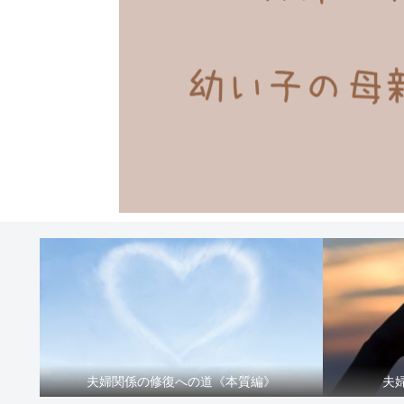
夫婦関係の修復への道《本質編》
夫