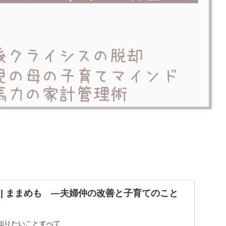
UND | ままめも ―夫婦仲の改善と子育てのこと
知りたいことすべて