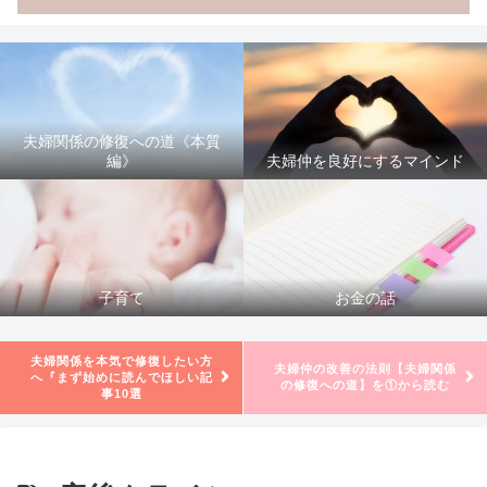
夫婦関係の修復への道《本質
編》
夫婦仲を良好にするマインド
子育て
お金の話
夫婦関係を本気で修復したい方
夫婦仲の改善の法則【夫婦関係
へ『まず始めに読んでほしい記
の修復への道】を①から読む
事10選