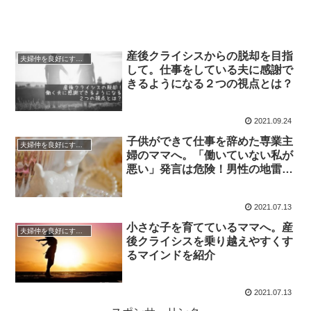
産後クライシスからの脱却を目指
夫婦仲を良好にするマインド
して。仕事をしている夫に感謝で
きるようになる２つの視点とは？
2021.09.24
子供ができて仕事を辞めた専業主
夫婦仲を良好にするマインド
婦のママへ。「働いていない私が
悪い」発言は危険！男性の地雷を
ふんでいる理由
2021.07.13
小さな子を育てているママへ。産
夫婦仲を良好にするマインド
後クライシスを乗り越えやすくす
るマインドを紹介
2021.07.13