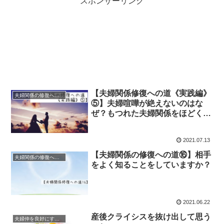
スポンサーリンク
【夫婦関係修復への道《実践編》
夫婦関係の修復への道《実践編》
⑤】夫婦喧嘩が絶えないのはな
ぜ？もつれた夫婦関係をほどく具
体的な方法とは？
2021.07.13
【夫婦関係の修復への道⑯】相手
夫婦関係の修復への道《本質編》
をよく知ることをしていますか？
2021.06.22
産後クライシスを抜け出して思う
夫婦仲を良好にするマインド