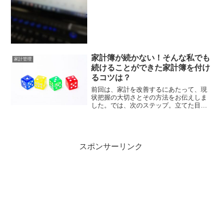
験の反動で、はーちゃんは家計管理が趣
味になりました。月々の予算決めとお金
のシミュレーションをしながら電卓をた
たくときが至福の時間♡笑今...
家計簿が続かない！そんな私でも
家計管理
続けることができた家計簿を付け
るコツは？
前回は、家計を改善するにあたって、現
状把握の大切さとその方法をお伝えしま
した。では、次のステップ。立てた目標
予算と実際のお金の使い方にギャップが
あるかどうかを探るために家計簿を付け
てみましょう。今日は、家計簿を続ける
ためのコツをお話しします...
スポンサーリンク