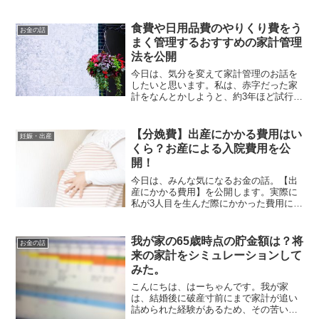
ことなんですが。前回、私立幼稚園にか
かっている費用についてご紹介しまし
た。幼稚園の月謝がかなり高く、現在か
食費や日用品費のやりくり費をう
お金の話
なり家計を圧迫しています...
まく管理するおすすめの家計管理
法を公開
今日は、気分を変えて家計管理のお話を
したいと思います。私は、赤字だった家
計をなんとかしようと、約3年ほど試行錯
誤をしてきました。特に、手元の現金で
やりくりをする食費や日用品費などの
「やりくり費」は、予算を設けていて
【分娩費】出産にかかる費用はい
妊娠・出産
も、ついつい使いすぎたりし...
くら？お産による入院費用を公
開！
今日は、みんな気になるお金の話。【出
産にかかる費用】を公開します。実際に
私が3人目を生んだ際にかかった費用にな
ります。手当が出るとはいえ、出産はお
金がかかりますからね‥。これから出産
を控えている方の参考になれば嬉しいで
我が家の65歳時点の貯金額は？将
お金の話
す。それでは、どうぞ〜...
来の家計をシミュレーションして
みた。
こんにちは、はーちゃんです。我が家
は、結婚後に破産寸前にまで家計が追い
詰められた経験があるため、その苦い経