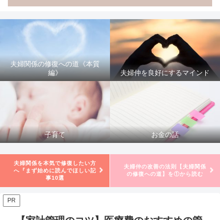
夫婦関係の修復への道《本質
編》
夫婦仲を良好にするマインド
子育て
お金の話
夫婦関係を本気で修復したい方
夫婦仲の改善の法則【夫婦関係
へ『まず始めに読んでほしい記
の修復への道】を①から読む
事10選
PR