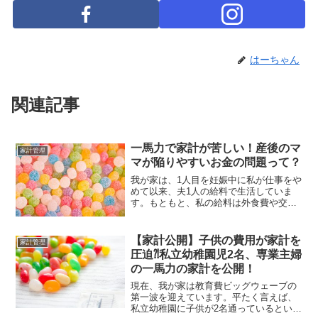
はーちゃん
関連記事
一馬力で家計が苦しい！産後のマ
家計管理
マが陥りやすいお金の問題って？
我が家は、1人目を妊娠中に私が仕事をや
めて以来、夫1人の給料で生活していま
す。もともと、私の給料は外食費や交際
費の補填、旅行や貯金に使い、基本的な
日々のやりくりは夫のお給料で生活して
いたので、私が仕事を辞めてもやってい
【家計公開】子供の費用が家計を
家計管理
けると思っていました。...
圧迫⁈私立幼稚園児2名、専業主婦
の一馬力の家計を公開！
現在、我が家は教育費ビッグウェーブの
第一波を迎えています。平たく言えば、
私立幼稚園に子供が2名通っているという