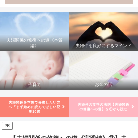
夫婦関係の修復への道《本質
編》
夫婦仲を良好にするマインド
子育て
お金の話
夫婦関係を本気で修復したい方
夫婦仲の改善の法則【夫婦関係
へ『まず始めに読んでほしい記
の修復への道】を①から読む
事10選
PR