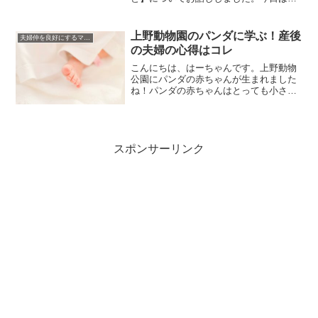
引き続き【男性の本質シリーズ（？）】
男性は妻からどのように扱われたいか。
についてお話しします。どのようにっ
上野動物園のパンダに学ぶ！産後
夫婦仲を良好にするマインド
て、それはもちろん男女共に大...
の夫婦の心得はコレ
こんにちは、はーちゃんです。上野動物
公園にパンダの赤ちゃんが生まれました
ね！パンダの赤ちゃんはとっても小さ
く、赤ちゃんのうちは弱いそうなので、
どうか元気に育ってくれることを祈るば
かりです。そんな上野動物公園のパンダ
の赤ちゃんのニュースを見な...
スポンサーリンク