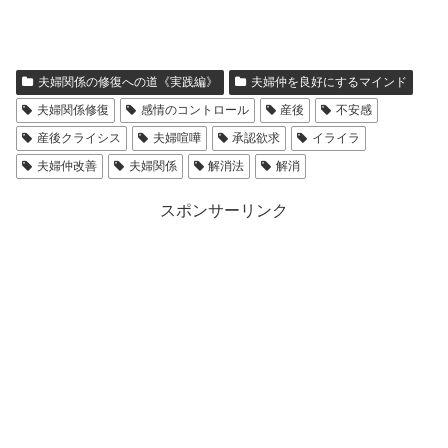
夫婦関係の修復への道《実践編》
夫婦仲を良好にするマインド
夫婦関係修復
感情のコントロール
産後
不安感
産後クライシス
夫婦喧嘩
承認欲求
イライラ
夫婦仲改善
夫婦関係
解消法
解消
スポンサーリンク