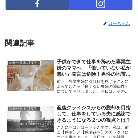
はーちゃん
関連記事
子供ができて仕事を辞めた専業主
夫婦仲を良好にするマインド
婦のママへ。「働いていない私が
悪い」発言は危険！男性の地雷を
ふんでいる理由
前回、専業主婦に引け目を感じることに
よって起こる「良くない夫婦の関係性」
についてお話しました。今日は、その続
き。専業主婦に引け目を感じている発言
が引き起こす、さらなる悪状況をお伝え
します。男女の考え方の違いによるもの
産後クライシスからの脱却を目指
夫婦仲を良好にするマインド
です。それでは、どうぞ～...
して。仕事をしている夫に感謝で
きるようになる２つの視点とは？
こんにちは、はーちゃんです。私は、前
回【感謝】と【感謝待ち】のカラクリに
ついて書きました。今日は、その補足を