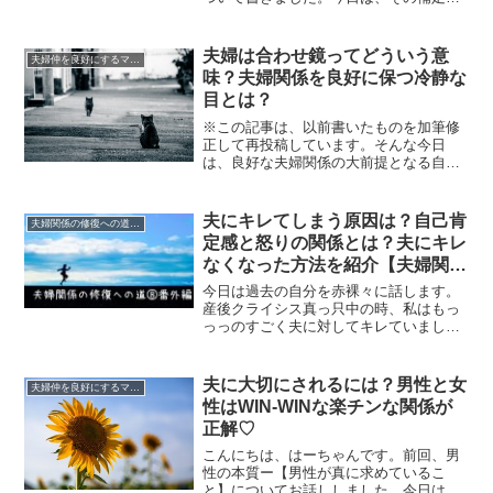
したいと思います。続きになりますの
で、上の2つの記事を先に読んで頂ければ
幸いです。感謝待ちをしてしまう原因感
夫婦は合わせ鏡ってどういう意
夫婦仲を良好にするマインド
謝しなくちゃと自分を逆に...
味？夫婦関係を良好に保つ冷静な
目とは？
※この記事は、以前書いたものを加筆修
正して再投稿しています。そんな今日
は、良好な夫婦関係の大前提となる自然
の法則についてのお話です。夫婦は合わ
せ鏡である良好な夫婦関係を保つための
大前提は、【夫婦は合わせ鏡】だという
夫にキレてしまう原因は？自己肯
夫婦関係の修復への道《本質編》
ことです。この【夫婦は合わ...
定感と怒りの関係とは？夫にキレ
なくなった方法を紹介【夫婦関係
の修復への道⑧《番外編》】
今日は過去の自分を赤裸々に話します。
産後クライシス真っ只中の時、私はもっ
っっのすごく夫に対してキレていまし
た。怒るじゃない。まさにキレる。その
キレ方が、激しい。一旦ブチっとくる
と、泣き叫ぶヒステリーに怒鳴る夫に手
夫に大切にされるには？男性と女
夫婦仲を良好にするマインド
が出る抑えられない激しい怒り...
性はWIN-WINな楽チンな関係が
正解♡
こんにちは、はーちゃんです。前回、男
性の本質ー【男性が真に求めているこ
と】についてお話ししました。今日は、