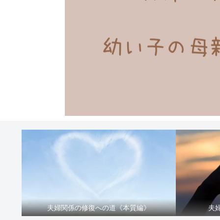
夫婦関係の修復への道《本質編》
夫